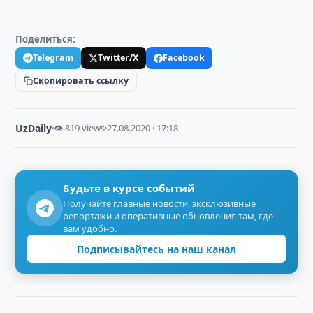
Поделиться:
Telegram
Twitter/X
Facebook
Скопировать ссылку
UzDaily
·
👁 819 views
·
27.08.2020 · 17:18
Будьте в курсе событий
Получайте главные новости, эксклюзивные
репортажи и оперативные обновления там, где
вам удобно.
Подписывайтесь на наш канал