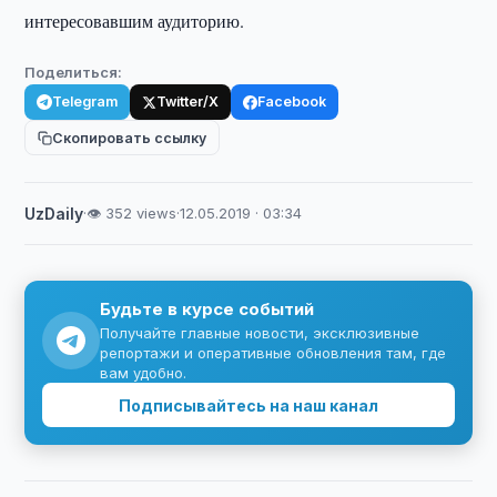
интересовавшим аудиторию.
Поделиться:
Telegram
Twitter/X
Facebook
Скопировать ссылку
UzDaily
·
👁 352 views
·
12.05.2019 · 03:34
Будьте в курсе событий
Получайте главные новости, эксклюзивные
репортажи и оперативные обновления там, где
вам удобно.
Подписывайтесь на наш канал