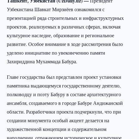
Ташкент, Узбекистан (UzDaily.uz) —
Президент
Узбекистана Шавкат Мирзиёев ознакомился с
презентацией ряда строительных и инфраструктурных
проектов, реализуемых в различных сферах, включая
культурное наследие, образование и региональное
развитие. Особое внимание в ходе рассмотрения было
уделено инициативе по увековечению памяти
Захириддина Мухаммада Бабура.
Главе государства был представлен проект установки
памятника выдающемуся государственному деятелю,
полководцу и поэту Бабуру в составе архитектурного
ансамбля, создаваемого в городе Бабуре Андижанской
области. Разработчики проекта подчеркнули, что при
создании монумента особый акцент делается на
художественной концепции и содержательном
наполнении, отражающем историческое и культурное