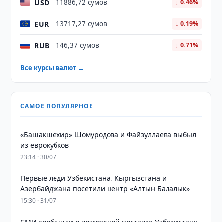
USD
11886,72 сумов
↓ 0.46%
EUR
13717,27 сумов
↓ 0.19%
RUB
146,37 сумов
↓ 0.71%
Все курсы валют →
САМОЕ ПОПУЛЯРНОЕ
«Башакшехир» Шомуродова и Файзуллаева выбыл
из еврокубков
23:14 · 30/07
Первые леди Узбекистана, Кыргызстана и
Азербайджана посетили центр «Алтын Балалык»
15:30 · 31/07
СМИ сообщили о возможной поставке Узбекистану