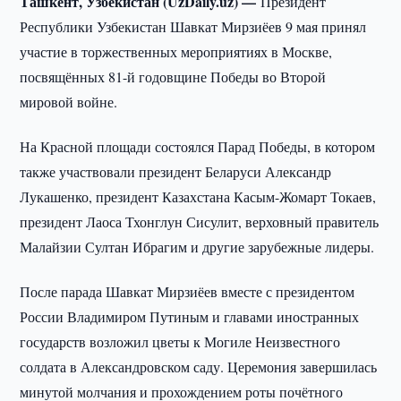
Ташкент, Узбекистан (UzDaily.uz) —
Президент
Республики Узбекистан Шавкат Мирзиёев 9 мая принял
участие в торжественных мероприятиях в Москве,
посвящённых 81-й годовщине Победы во Второй
мировой войне.
На Красной площади состоялся Парад Победы, в котором
также участвовали президент Беларуси Александр
Лукашенко, президент Казахстана Касым-Жомарт Токаев,
президент Лаоса Тхонглун Сисулит, верховный правитель
Малайзии Султан Ибрагим и другие зарубежные лидеры.
После парада Шавкат Мирзиёев вместе с президентом
России Владимиром Путиным и главами иностранных
государств возложил цветы к Могиле Неизвестного
солдата в Александровском саду. Церемония завершилась
минутой молчания и прохождением роты почётного