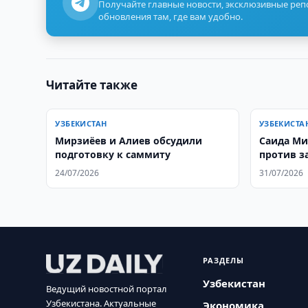
Получайте главные новости, эксклюзивные ре
обновления там, где вам удобно.
Читайте также
УЗБЕКИСТАН
УЗБЕКИСТА
Мирзиёев и Алиев обсудили
Саида Ми
подготовку к саммиту
против з
площадо
24/07/2026
31/07/2026
РАЗДЕЛЫ
Узбекистан
Ведущий новостной портал
Узбекистана. Актуальные
Экономика