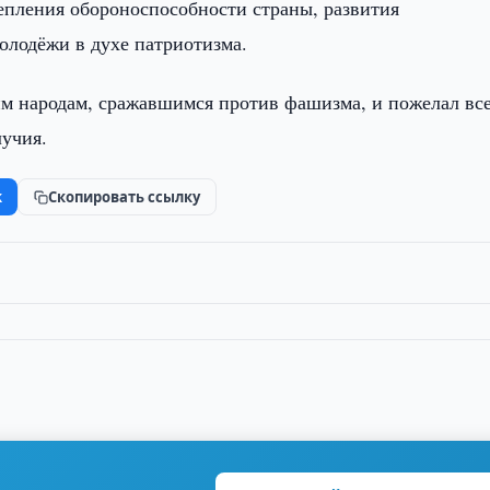
епления обороноспособности страны, развития
олодёжи в духе патриотизма.
ким народам, сражавшимся против фашизма, и пожелал вс
лучия.
k
Скопировать ссылку