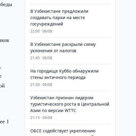
обеды
В Узбекистане предложили
создавать парки на месте
госучреждений
22:00 · 06/08
иков
В Узбекистане раскрыли схему
уклонения от налогов
21:45 · 06/08
,
На городище Куббо обнаружили
е
стены античного периода
ой
21:30 · 06/08
Узбекистан признан лидером
туристического роста в Центральной
Азии по версии WTTC
21:15 · 06/08
ее 1
ОБСЕ содействует укреплению