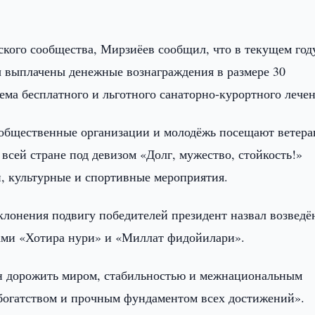
ского сообщества, Мирзиёев сообщил, что в текущем год
 выплачены денежные вознаграждения в размере 30
ема бесплатного и льготного санаторно-курортного лечен
 общественные организации и молодёжь посещают ветера
сей стране под девизом «Долг, мужество, стойкость!»
й, культурные и спортивные мероприятия.
клонения подвигу победителей президент назвал возвед
ами «Хотира нури» и «Миллат фидойилари».
н дорожить миром, стабильностью и межнациональным
 богатством и прочным фундаментом всех достижений».