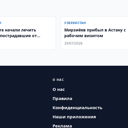
Н
УЗБЕКИСТАН
те начали лечить
Мирзиёев прибыл в Астану с
 пострадавшие от
рабочим визитом
ей
29/07/2026
О НАС
О нас
Правила
Конфиденциальность
Наши приложения
Реклама