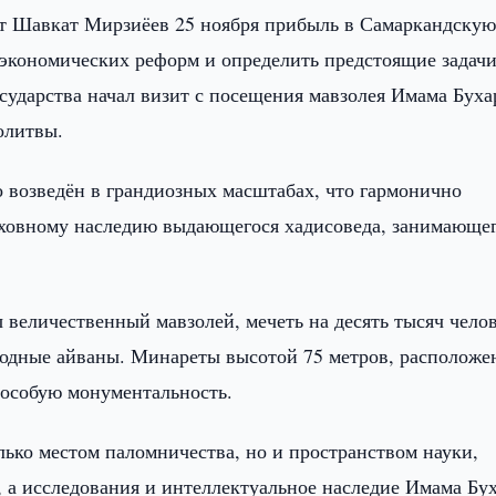
т Шавкат Мирзиёев 25 ноября прибыль в Самаркандску
о-экономических реформ и определить предстоящие задач
осударства начал визит с посещения мавзолея Имама Буха
олитвы.
 возведён в грандиозных масштабах, что гармонично
духовному наследию выдающегося хадисоведа, занимающе
величественный мавзолей, мечеть на десять тысяч челов
ходные айваны. Минареты высотой 75 метров, располож
 особую монументальность.
лько местом паломничества, но и пространством науки,
, а исследования и интеллектуальное наследие Имама Бу