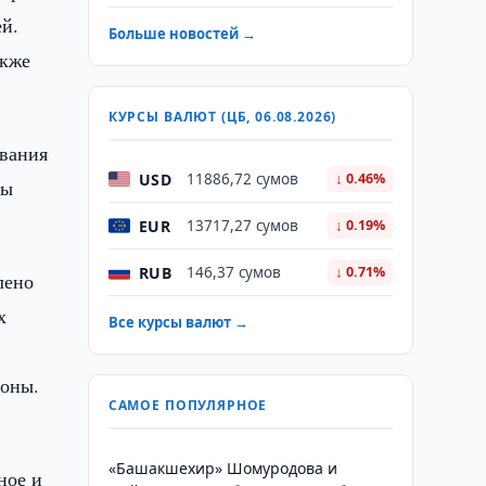
ей.
Больше новостей →
акже
КУРСЫ ВАЛЮТ (ЦБ, 06.08.2026)
ивания
USD
11886,72 сумов
↓ 0.46%
ны
EUR
13717,27 сумов
↓ 0.19%
RUB
146,37 сумов
↓ 0.71%
лено
х
Все курсы валют →
зоны.
САМОЕ ПОПУЛЯРНОЕ
«Башакшехир» Шомуродова и
ное и