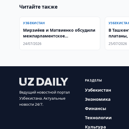
Читайте также
УЗБЕКИСТАН
УЗБЕКИСТА
Мирзиёев и Матвиенко обсудили
В Ташкен
межпарламентское
платаны,
сотрудничество
вредител
24/07/2026
25/07/2026
РАЗДЕЛЫ
Узбекистан
Ведущий новостной портал
Узбекистана. Актуальные
Экономика
новости 24/7.
Финансы
Технологии
Культура