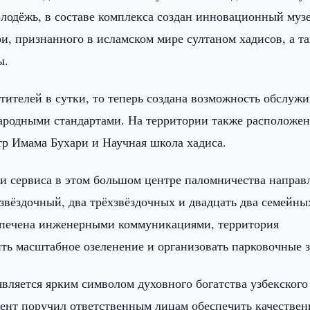
лодёжь, в составе комплекса создан инновационный муз
и, признанного в исламском мире султаном хадисов, а т
ы.
тителей в сутки, то теперь создана возможность обслуж
ународными стандартами. На территории также расположе
р Имама Бухари и Научная школа хадиса.
 и сервиса в этом большом центре паломничества направ
звёздочный, два трёхзвёздочных и двадцать два семейны
спечена инженерными коммуникациями, территория
ить масштабное озеленение и организовать парковочные 
вляется ярким символом духовного богатства узбекского
дент поручил ответственным лицам обеспечить качествен