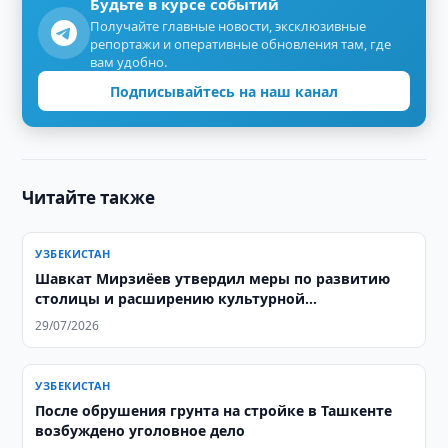
Будьте в курсе событий
Получайте главные новости, эксклюзивные
репортажи и оперативные обновления там, где
вам удобно.
Подписывайтесь на наш канал
Читайте также
УЗБЕКИСТАН
Шавкат Мирзиёев утвердил меры по развитию
столицы и расширению культурной
инфраструктуры
29/07/2026
УЗБЕКИСТАН
После обрушения грунта на стройке в Ташкенте
возбуждено уголовное дело