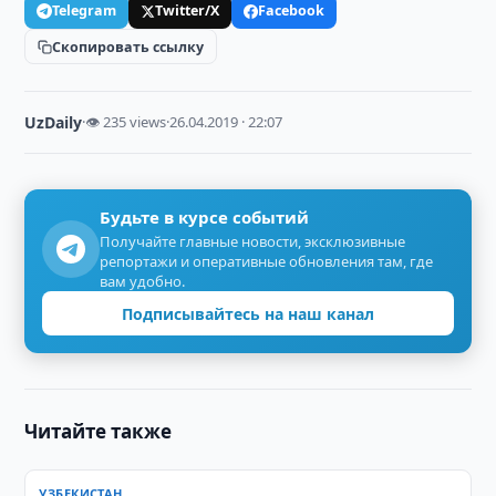
Telegram
Twitter/X
Facebook
Скопировать ссылку
UzDaily
·
👁 235 views
·
26.04.2019 · 22:07
Будьте в курсе событий
Получайте главные новости, эксклюзивные
репортажи и оперативные обновления там, где
вам удобно.
Подписывайтесь на наш канал
Читайте также
УЗБЕКИСТАН