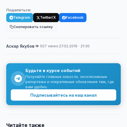
Поделиться:
Telegram
Twitter/X
Facebook
Скопировать ссылку
Аскар Якубов
·
👁 507 views
·
27.02.2019 · 21:30
Будьте в курсе событий
Получайте главные новости, эксклюзивные
репортажи и оперативные обновления там, где
вам удобно.
Подписывайтесь на наш канал
Читайте также