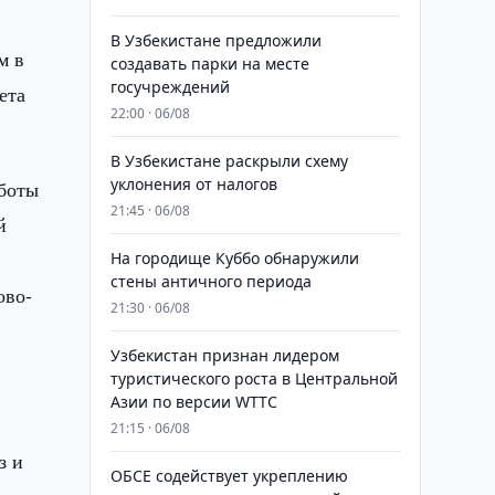
В Узбекистане предложили
м в
создавать парки на месте
госучреждений
ета
22:00 · 06/08
В Узбекистане раскрыли схему
уклонения от налогов
аботы
21:45 · 06/08
й
На городище Куббо обнаружили
стены античного периода
ово-
21:30 · 06/08
Узбекистан признан лидером
туристического роста в Центральной
Азии по версии WTTC
21:15 · 06/08
з и
ОБСЕ содействует укреплению