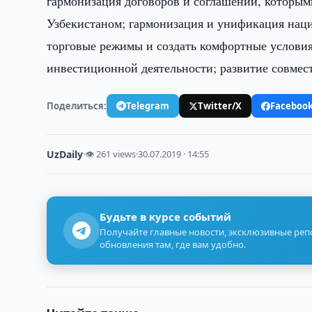
гармонизация договоров и соглашений, которым
Узбекистаном; гармонизация и унификация наци
торговые режимы и создать комфортные условия
инвестиционной деятельности; развитие совме
Поделиться:
Telegram
Twitter/X
Faceboo
UzDaily
·
👁 261 views
·
30.07.2019 · 14:55
Будьте в курсе событий
Получайте главные новости, эксклюзивные ре
обновления там, где вам удобно.