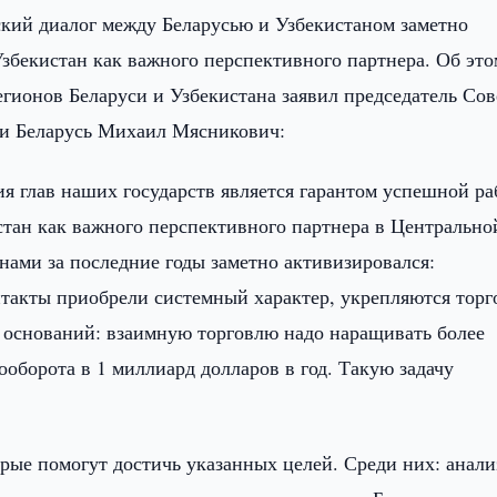
кий диалог между Беларусью и Узбекистаном заметно
Узбекистан как важного перспективного партнера. Об это
егионов Беларуси и Узбекистана заявил председатель Сов
ки Беларусь Михаил Мясникович:
ия глав наших государств является гарантом успешной р
стан как важного перспективного партнера в Центрально
ами за последние годы заметно активизировался:
такты приобрели системный характер, укрепляются торг
т оснований: взаимную торговлю надо наращивать более
оборота в 1 миллиард долларов в год. Такую задачу
ые помогут достичь указанных целей. Среди них: анали