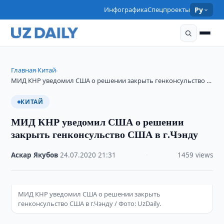
Инфографика
Спецпроекты
Ру
Главная
Китай
›
›
МИД КНР уведомил США о решении закрыть генконсульство …
КИТАЙ
МИД КНР уведомил США о решении
закрыть генконсульство США в г.Чэнду
Аскар Якубов
·
24.07.2020
·
21:31
·
1459 views
МИД КНР уведомил США о решении закрыть
генконсульство США в г.Чэнду / Фото: UzDaily.