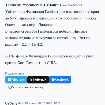
Ташкент, Узбекистан (UzDaily.uz) --
Боксер из
Узбекистана Фазлиддин Гаибназаров в весовой категории
до 60 кг. прошел в следующий круг состязаний по боксу
Олимпийских игр в Лондоне.
В первом своем бое Гаибназаров победил Иячинте
Меволи Абдона из Камеруна со счетом 11:6. Счет по
раундам – 2:2, 5:2 и 4:2.
В 1/16 финале Фазлиддин Гаибназаров выйдет на ринг
против Хосе Рамириза из США.
Поделиться:
Telegram
Twitter/X
Facebook
Скопировать ссылку
UzDaily
·
👁 2601 views
·
30.07.2012 · 01:53