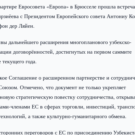
вартире Евросовета «Европа» в Брюсселе прошла встреч
рзиёева с Президентом Европейского совета Антониу К
фон дер Ляйен.
ивы дальнейшего расширения многопланового узбекско-
зации договорённостей, достигнутых на первом саммите
 текущего года.
кое Соглашение о расширенном партнерстве и сотруднич
оюзом. Отмечено, что документ не только укрепляет
 новую стратегическую повестку сотрудничества, открыв
вами-членами ЕС в сферах торговли, инвестиций, транспо
ехнологий, а также культурно-гуманитарного обмена.
сторонних переговоров с ЕС по присоединению Узбекист