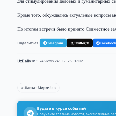
для стимулирования деловых и гуманитарных св
Кроме того, обсуждались актуальные вопросы м
По итогам встречи было принято Совместное за
Поделиться:
Telegram
Twitter/X
Faceboo
UzDaily
·
👁 1974 views
·
24.10.2025 · 17:02
#Шавкат Мирзиёев
Будьте в курсе событий
Получайте главные новости, эксклюзивные ре