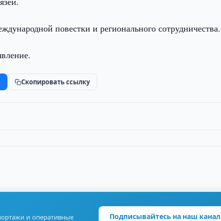
язей.
еждународной повестки и регионального сотрудничества.
явление.
k
Скопировать ссылку
Подписывайтесь на наш канал
портажи и оперативные