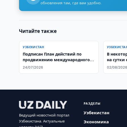
обновления там, где вам удобно.
Читайте также
УЗБЕКИСТАН
УЗБЕКИСТА
Подписан План действий по
В некото
продвижению международного
на сутки
гуманитарного права на 2026–
воду
24/07/2026
02/08/202
2027 годы
РАЗДЕЛЫ
Узбекистан
Ведущий новостной портал
Узбекистана. Актуальные
Экономика