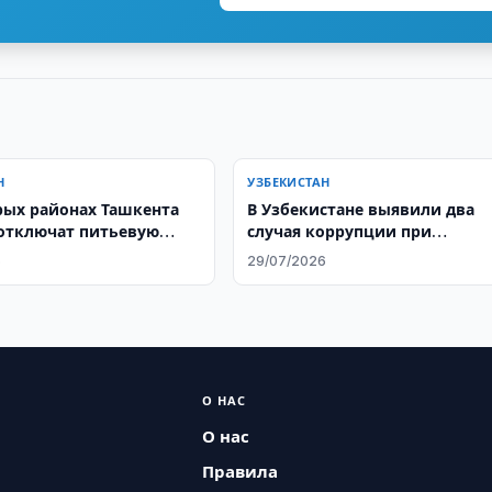
Н
УЗБЕКИСТАН
рых районах Ташкента
В Узбекистане выявили два
 отключат питьевую
случая коррупции при
оформлении земли
6
29/07/2026
О НАС
О нас
Правила