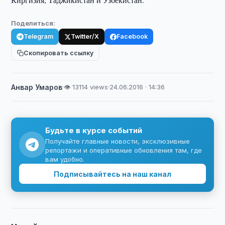
Поделиться:
Telegram
Twitter/X
Facebook
Скопировать ссылку
Анвар Умаров
·
👁 13114 views
·
24.06.2016 · 14:36
Будьте в курсе событий
Получайте главные новости, эксклюзивные
репортажи и оперативные обновления там, где
вам удобно.
Подписывайтесь на наш канал