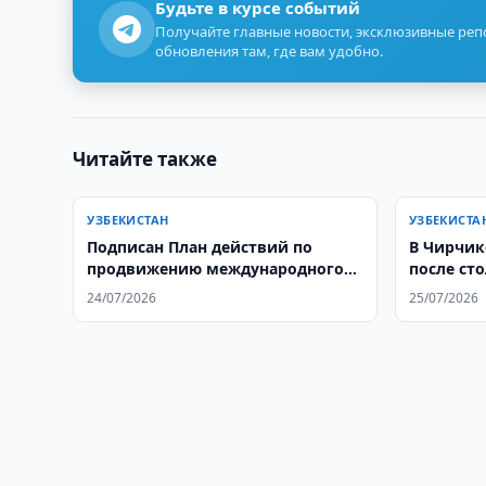
Будьте в курсе событий
Получайте главные новости, эксклюзивные ре
обновления там, где вам удобно.
Читайте также
УЗБЕКИСТАН
УЗБЕКИСТА
Подписан План действий по
В Чирчике
продвижению международного
после ст
гуманитарного права на 2026–
24/07/2026
25/07/2026
2027 годы