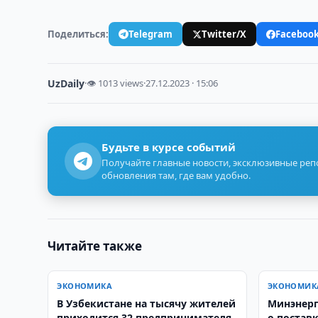
Поделиться:
Telegram
Twitter/X
Faceboo
UzDaily
·
👁 1013 views
·
27.12.2023 · 15:06
Будьте в курсе событий
Получайте главные новости, эксклюзивные ре
обновления там, где вам удобно.
Читайте также
ЭКОНОМИКА
ЭКОНОМИК
В Узбекистане на тысячу жителей
Минэнерг
приходится 32 предпринимателя
о постав