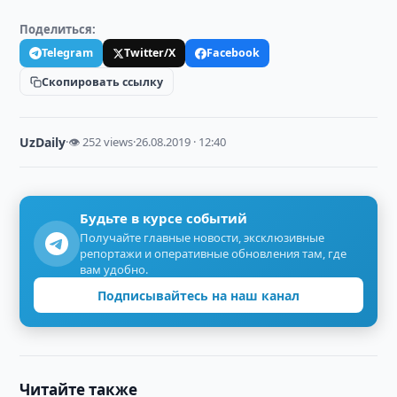
Поделиться:
Telegram
Twitter/X
Facebook
Скопировать ссылку
UzDaily
·
👁 252 views
·
26.08.2019 · 12:40
Будьте в курсе событий
Получайте главные новости, эксклюзивные
репортажи и оперативные обновления там, где
вам удобно.
Подписывайтесь на наш канал
Читайте также