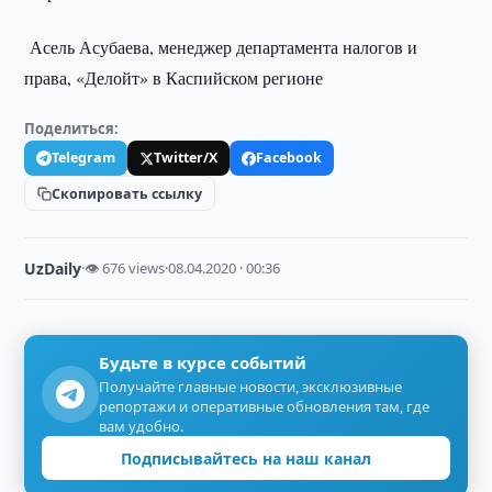
Асель Асубаева, менеджер департамента налогов и
права, «Делойт» в Каспийском регионе
Поделиться:
Telegram
Twitter/X
Facebook
Скопировать ссылку
UzDaily
·
👁 676 views
·
08.04.2020 · 00:36
Будьте в курсе событий
Получайте главные новости, эксклюзивные
репортажи и оперативные обновления там, где
вам удобно.
Подписывайтесь на наш канал