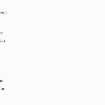
итие
яч
али
ди
ть