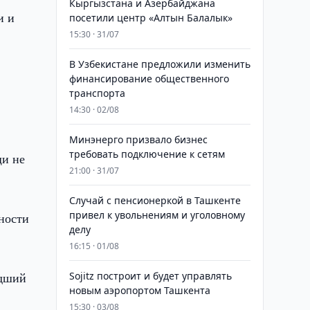
Кыргызстана и Азербайджана
и и
посетили центр «Алтын Балалык»
15:30 · 31/07
В Узбекистане предложили изменить
финансирование общественного
транспорта
14:30 · 02/08
Минэнерго призвало бизнес
требовать подключение к сетям
щи не
21:00 · 31/07
Случай с пенсионеркой в Ташкенте
привел к увольнениям и уголовному
ности
делу
16:15 · 01/08
едший
Sojitz построит и будет управлять
новым аэропортом Ташкента
15:30 · 03/08