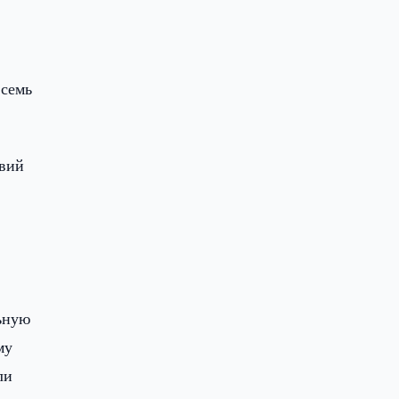
 семь
овий
льную
му
ли