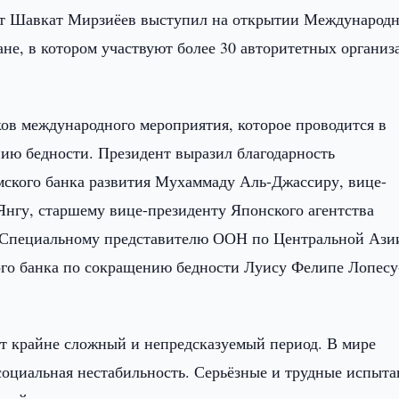
т Шавкат Мирзиёев выступил на открытии Международн
не, в котором участвуют более 30 авторитетных организ
ков международного мероприятия, которое проводится в
нию бедности. Президент выразил благодарность
мского банка развития Мухаммаду Аль-Джассиру, вице-
Янгу, старшему вице-президенту Японского агентства
, Специальному представителю ООН по Центральной Ази
ого банка по сокращению бедности Луису Фелипе Лопесу
ет крайне сложный и непредсказуемый период. В мире
социальная нестабильность. Серьёзные и трудные испыта