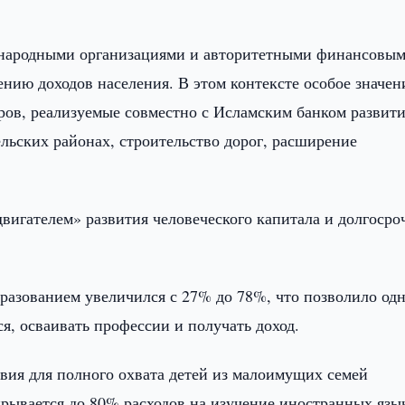
дународными организациями и авторитетными финансовы
нию доходов населения. В этом контексте особое значен
ов, реализуемые совместно с Исламским банком развити
льских районах, строительство дорог, расширение
вигателем» развития человеческого капитала и долгосро
бразованием увеличился с 27% до 78%, что позволило од
, осваивать профессии и получать доход.
овия для полного охвата детей из малоимущих семей
рывается до 80% расходов на изучение иностранных язы