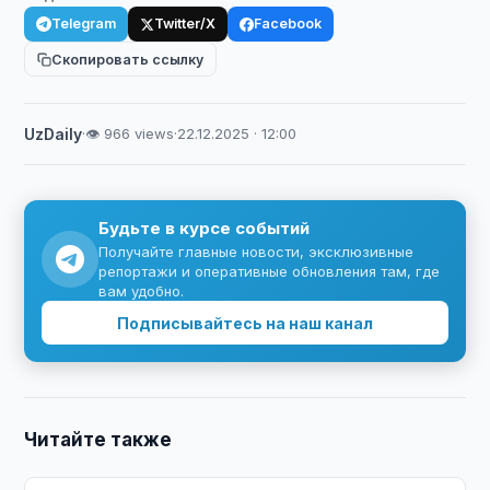
Telegram
Twitter/X
Facebook
Скопировать ссылку
UzDaily
·
👁 966 views
·
22.12.2025 · 12:00
Будьте в курсе событий
Получайте главные новости, эксклюзивные
репортажи и оперативные обновления там, где
вам удобно.
Подписывайтесь на наш канал
Читайте также