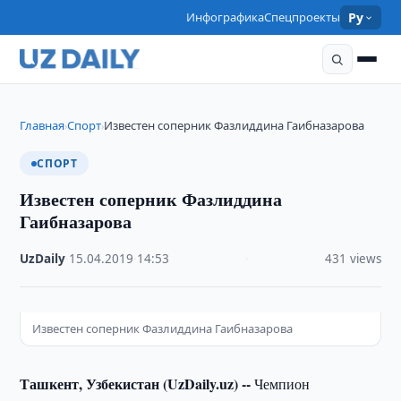
Инфографика
Спецпроекты
Ру
Главная
Спорт
Известен соперник Фазлиддина Гаибназарова
›
›
СПОРТ
Известен соперник Фазлиддина
Гаибназарова
UzDaily
·
15.04.2019
·
14:53
·
431 views
Известен соперник Фазлиддина Гаибназарова
Ташкент, Узбекистан (UzDaily.uz) --
Чемпион