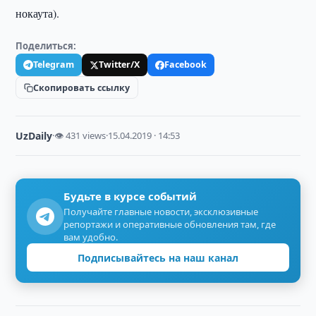
нокаута).
Поделиться:
Telegram
Twitter/X
Facebook
Скопировать ссылку
UzDaily
·
👁 431 views
·
15.04.2019 · 14:53
Будьте в курсе событий
Получайте главные новости, эксклюзивные
репортажи и оперативные обновления там, где
вам удобно.
Подписывайтесь на наш канал