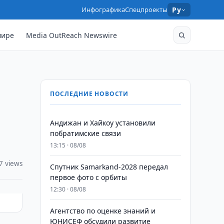
Инфографика
Спецпроекты
Ру
мире
Media OutReach Newswire
ПОСЛЕДНИЕ НОВОСТИ
Андижан и Хайкоу установили
побратимские связи
13:15 · 08/08
7 views
Спутник Samarkand-2028 передал
первое фото с орбиты
12:30 · 08/08
Агентство по оценке знаний и
ЮНИСЕФ обсудили развитие