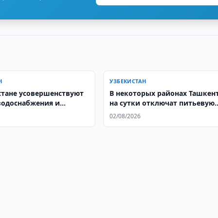
Н
УЗБЕКИСТАН
стане усовершенствуют
В некоторых районах Ташкен
водоснабжения и
на сутки отключат питьевую
ации
воду
02/08/2026