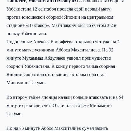
Ташкент, Узбекистан (UzDaily.uz) --
Юношеская сборная
Узбекистана 12 сентября провела свой первый матч
против юношеской сборной Японии на центральном
стадионе «Пахтакор». Матч закончился со счетом 3:2 в
пользу Узбекистана.
Подопечные Алексея Евстафеева открыли счет уже на 2
минуте матча усилиями Аббоса Махситалиева. На 32
минуте Мухаммад Абдуллаев удвоил преимущество
сборной Узбекистана. К концу первого тайма сборная
Японии сократила отставание, автором гола стал
Минамино Такуми.
Во втором тайме японцы начали больше атаковать и на 54
минуте сравняли счет. Отличился тот же Минамино
Такуми.
Но на 83 минуте Аббос Махситалиев сумел забить