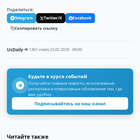
Поделиться:
Telegram
Twitter/X
Facebook
Скопировать ссылку
UzDaily
·
👁 1361 views
·
23.02.2026 · 09:00
Будьте в курсе событий
Получайте главные новости, эксклюзивные
репортажи и оперативные обновления там, где
вам удобно.
Подписывайтесь на наш канал
Читайте также