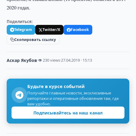
2020 годах.
Поделиться:
Telegram
Twitter/X
Facebook
Скопировать ссылку
Аскар Якубов
·
👁 230 views
·
27.04.2019 · 15:13
Будьте в курсе событий
Получайте главные новости, эксклюзивные
репортажи и оперативные обновления там, где
вам удобно.
Подписывайтесь на наш канал