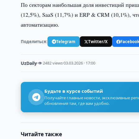
По секторам наибольшая доля инвестиций пришл
(12,5%), SaaS (11,7%) и ERP & CRM (10,1%), ч
автоматизацию.
Поделиться:
Telegram
Twitter/X
Faceboo
UzDaily
·
👁 2482 views
·
03.03.2026 · 17:00
Будьте в курсе событий
Получайте главные новости, эксклюзивные ре
обновления там, где вам удобно.
Читайте также