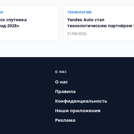
ИИ
ТЕХНОЛОГИИ
уск спутника
Yandex Auto стал
нд-2028»
технологическим партнёром 
Auto в Узбекистане
01/08/2026
О НАС
О нас
Правила
Конфиденциальность
Наши приложения
Реклама