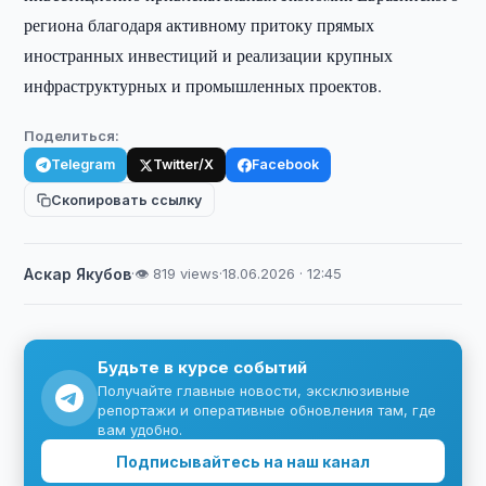
региона благодаря активному притоку прямых
иностранных инвестиций и реализации крупных
инфраструктурных и промышленных проектов.
Поделиться:
Telegram
Twitter/X
Facebook
Скопировать ссылку
Аскар Якубов
·
👁 819 views
·
18.06.2026 · 12:45
Будьте в курсе событий
Получайте главные новости, эксклюзивные
репортажи и оперативные обновления там, где
вам удобно.
Подписывайтесь на наш канал