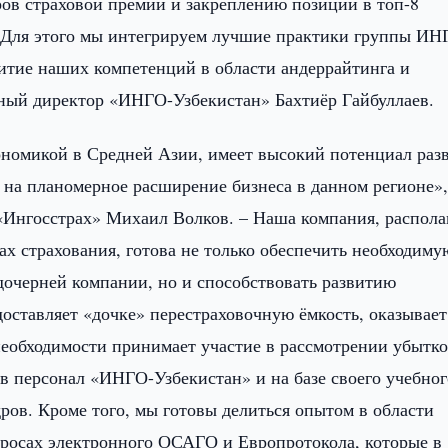
ов страховой премии и закреплению позиции в топ-8
. Для этого мы интегрируем лучшие практики группы ИН
витие наших компетенций в области андеррайтинга и
ьный директор «ИНГО-Узбекистан» Бахтиёр Гайбуллаев.
ономикой в Средней Азии, имеет высокий потенциал раз
 на планомерное расширение бизнеса в данном регионе»,
«Ингосстрах» Михаил Волков. – Наша компания, распола
х страхования, готова не только обеспечить необходиму
очерней компании, но и способствовать развитию
оставляет «дочке» перестраховочную ёмкость, оказывает
необходимости принимает участие в рассмотрении убытко
 персонал «ИНГО-Узбекистан» и на базе своего учебног
ров. Кроме того, мы готовы делиться опытом в области
просах электронного ОСАГО и Европротокола, которые в