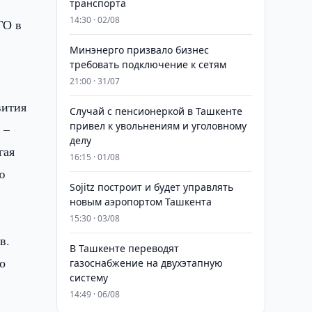
транспорта
14:30 · 02/08
ГО в
Минэнерго призвало бизнес
требовать подключение к сетям
21:00 · 31/07
вития
Случай с пенсионеркой в Ташкенте
привел к увольнениям и уголовному
 –
делу
гая
16:15 · 01/08
ю
Sojitz построит и будет управлять
новым аэропортом Ташкента
15:30 · 03/08
в.
В Ташкенте переводят
о
газоснабжение на двухэтапную
систему
14:49 · 06/08