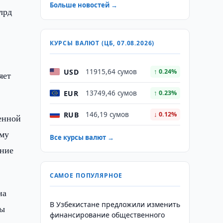
Больше новостей →
лрд
КУРСЫ ВАЛЮТ (ЦБ, 07.08.2026)
USD
11915,64 сумов
↑ 0.24%
яет
EUR
13749,46 сумов
↑ 0.23%
RUB
146,19 сумов
↓ 0.12%
енной
мму
Все курсы валют →
ание
САМОЕ ПОПУЛЯРНОЕ
на
В Узбекистане предложили изменить
Мы
финансирование общественного