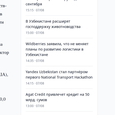
сентября
ств-
15:15 · 07/08
 в
ти
В Узбекистане расширят
господдержку животноводства
15:00 · 07/08
ла
Wildberries заявила, что не меняет
планы по развитию логистики в
ектор
Узбекистане
14:35 · 07/08
Yandex Uzbekistan стал партнёром
ША),
первого National Transport Hackathon
14:15 · 07/08
Agat Credit привлечет кредит на 50
0,0
млрд. сумов
13:00 · 07/08