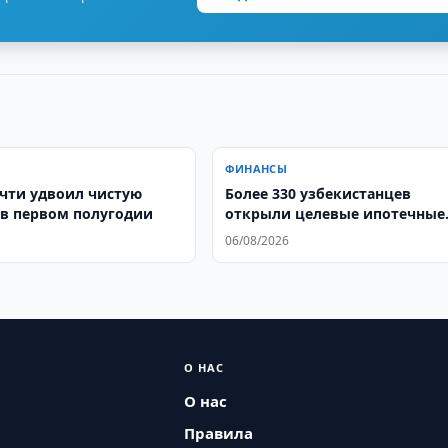
ФИНАНСЫ
очти удвоил чистую
Более 330 узбекистанцев
в первом полугодии
открыли целевые ипотечные
вклады
06/08/2026
О НАС
О нас
Правила