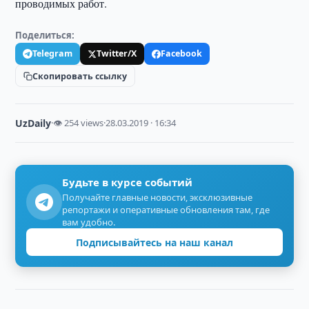
проводимых работ.
Поделиться:
Telegram
Twitter/X
Facebook
Скопировать ссылку
UzDaily
·
👁 254 views
·
28.03.2019 · 16:34
Будьте в курсе событий
Получайте главные новости, эксклюзивные
репортажи и оперативные обновления там, где
вам удобно.
Подписывайтесь на наш канал