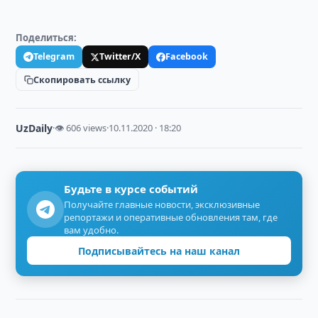
Поделиться:
Telegram
Twitter/X
Facebook
Скопировать ссылку
UzDaily
·
👁 606 views
·
10.11.2020 · 18:20
Будьте в курсе событий
Получайте главные новости, эксклюзивные
репортажи и оперативные обновления там, где
вам удобно.
Подписывайтесь на наш канал