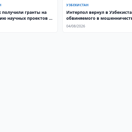
Н
УЗБЕКИСТАН
х получили гранты на
Интерпол вернул в Узбекиста
ию научных проектов на
обвиняемого в мошенничест
7,2 млрд. сумов
04/08/2026