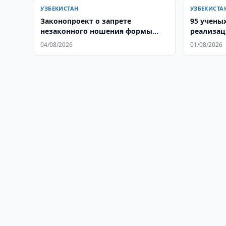
УЗБЕКИСТАН
УЗБЕКИСТА
Законопроект о запрете
95 учены
незаконного ношения формы
реализац
прошел второе чтение
сумму 15
04/08/2026
01/08/2026