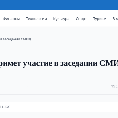
Финансы
Технологии
Культура
Спорт
Туризм
В 
 в заседании СМИД …
римет участие в заседании СМ
·
195
ИД ШОС