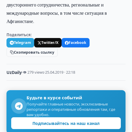
двустороннего сотрудничества, региональные и
международные вопросы, в том числе ситуация в
Афганистане.
Поделиться:
Telegram
Twitter/X
Facebook
Скопировать ссылку
UzDaily
·
👁 279 views
·
25.04.2019 · 22:18
Будьте в курсе событий
Получайте главные новости, эксклюзивные
репортажи и оперативные обновления там, где
вам удобно.
Подписывайтесь на наш канал