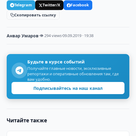
Telegram
Twitter/X
Facebook
Скопировать ссылку
Анвар Умаров
·
👁 294 views
·
09.09.2019 · 19:38
Будьте в курсе событий
Получайте главные новости, эксклюзивные
репортажи и оперативные обновления там, где
вам удобно.
Подписывайтесь на наш канал
Читайте также