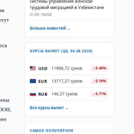
системы управления женской
трудовой миграцией в Узбекистане
ам
21:00 · 06/08
огут
Больше новостей →
тся
КУРСЫ ВАЛЮТ (ЦБ, 06.08.2026)
USD
11886,72 сумов
↓ 0.46%
EUR
13717,27 сумов
↓ 0.19%
RUB
146,37 сумов
↓ 0.71%
лены
Все курсы валют →
 ООН,
нее
САМОЕ ПОПУЛЯРНОЕ