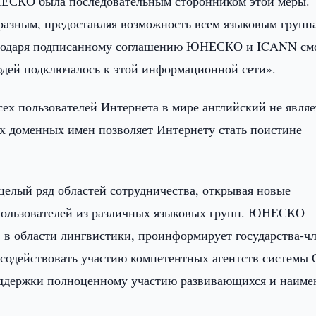
НЕСКО была последовательным сторонником этой меры.
разным, предоставляя возможность всем языковым групп
лагодаря подписанному соглашению ЮНЕСКО и ICANN см
людей подключалось к этой информационной сети».
ех пользователей Интернета в мире английский не являе
х доменных имен позволяет Интернету стать поистине
лый ряд областей сотрудничества, открывая новые
пользователей из различных языковых групп. ЮНЕСКО
в в области лингвистики, проинформирует государства-ч
 содействовать участию компетентных агентств системы
поддержки полноценному участию развивающихся и наиме