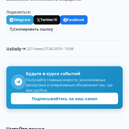
Поделиться:
Telegram
Twitter/X
Facebook
Скопировать ссылку
UzDaily
·
👁 227 views
·
27.04.2019 · 15:08
Будьте в курсе событий
Получайте главные новости, эксклюзивные
репортажи и оперативные обновления там, где
вам удобно.
Подписывайтесь на наш канал