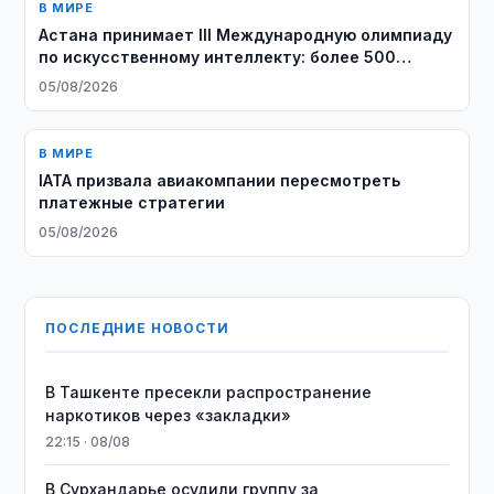
В МИРЕ
Астана принимает III Международную олимпиаду
по искусственному интеллекту: более 500
школьников из 106 стран соревнуются за звание
05/08/2026
лучших
В МИРЕ
IATA призвала авиакомпании пересмотреть
платежные стратегии
05/08/2026
ПОСЛЕДНИЕ НОВОСТИ
В Ташкенте пресекли распространение
наркотиков через «закладки»
22:15 · 08/08
В Сурхандарье осудили группу за