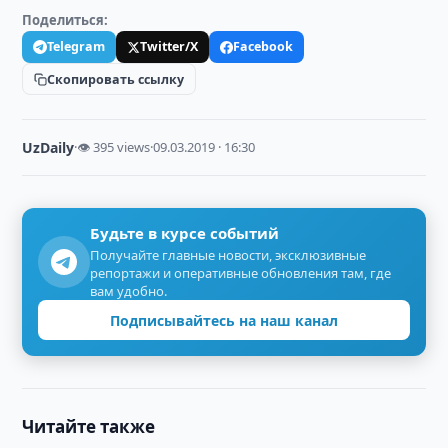
Поделиться:
Telegram
Twitter/X
Facebook
Скопировать ссылку
UzDaily
·
👁 395 views
·
09.03.2019 · 16:30
Будьте в курсе событий
Получайте главные новости, эксклюзивные
репортажи и оперативные обновления там, где
вам удобно.
Подписывайтесь на наш канал
Читайте также