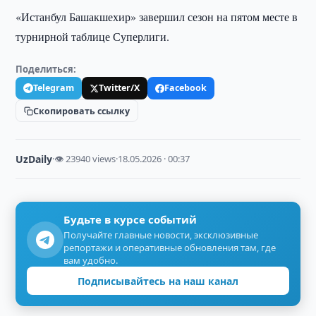
«Истанбул Башакшехир» завершил сезон на пятом месте в
турнирной таблице Суперлиги.
Поделиться:
Telegram
Twitter/X
Facebook
Скопировать ссылку
UzDaily
·
👁 23940 views
·
18.05.2026 · 00:37
Будьте в курсе событий
Получайте главные новости, эксклюзивные
репортажи и оперативные обновления там, где
вам удобно.
Подписывайтесь на наш канал