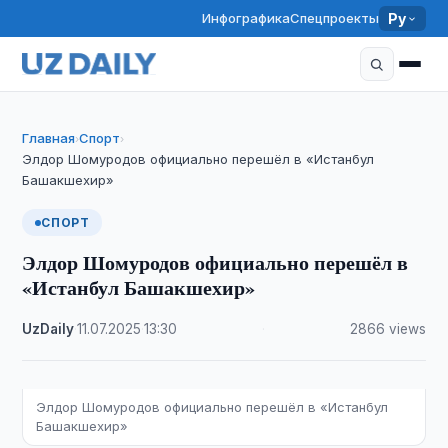
Инфографика
Спецпроекты
Ру
Главная
Спорт
›
›
Элдор Шомуродов официально перешёл в «Истанбул
Башакшехир»
СПОРТ
Элдор Шомуродов официально перешёл в
«Истанбул Башакшехир»
UzDaily
·
11.07.2025
·
13:30
·
2866 views
Элдор Шомуродов официально перешёл в «Истанбул
Башакшехир»