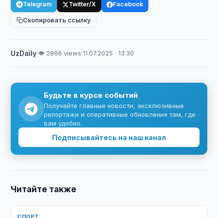
Telegram
Twitter/X
Facebook
Скопировать ссылку
UzDaily
·
👁 2866 views
·
11.07.2025 · 13:30
Будьте в курсе событий
Получайте главные новости, эксклюзивные
репортажи и оперативные обновления там, где
вам удобно.
Подписывайтесь на наш канал
Читайте также
СПОРТ