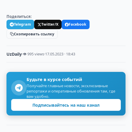
Поделиться:
Telegram
Twitter/X
Facebook
Скопировать ссылку
UzDaily
·
👁 995 views
·
17.05.2023 · 18:43
Будьте в курсе событий
Получайте главные новости, эксклюзивные
репортажи и оперативные обновления там, где
вам удобно.
Подписывайтесь на наш канал