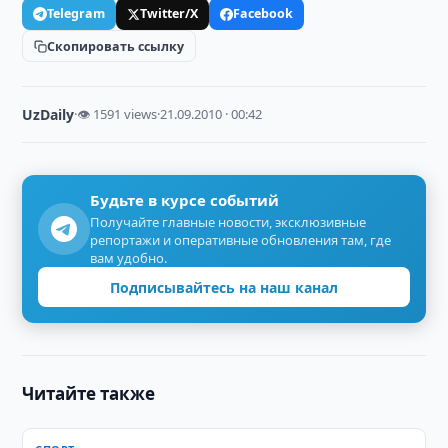
Telegram
Twitter/X
Facebook
Скопировать ссылку
UzDaily
·
👁 1591 views
·
21.09.2010 · 00:42
Будьте в курсе событий
Получайте главные новости, эксклюзивные
репортажи и оперативные обновления там, где
вам удобно.
Подписывайтесь на наш канал
Читайте также