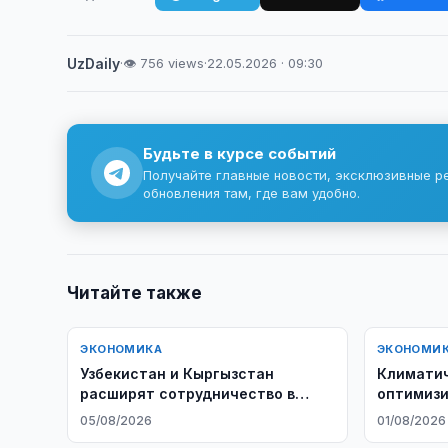
UzDaily
·
👁 756 views
·
22.05.2026 · 09:30
Будьте в курсе событий
Получайте главные новости, эксклюзивные р
обновления там, где вам удобно.
Читайте также
ЭКОНОМИКА
ЭКОНОМИ
Узбекистан и Кыргызстан
Климати
расширят сотрудничество в
оптимизи
ключевых отраслях
укрепляю
05/08/2026
01/08/2026
садоводс