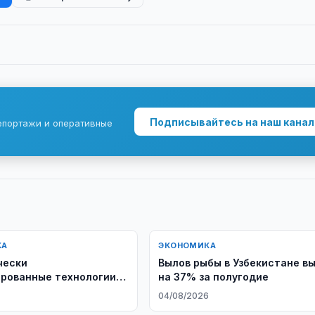
Подписывайтесь на наш канал
епортажи и оперативные
КА
ЭКОНОМИКА
чески
Вылов рыбы в Узбекистане в
рованные технологии
на 37% за полугодие
т устойчивость
04/08/2026
тва Узбекистана