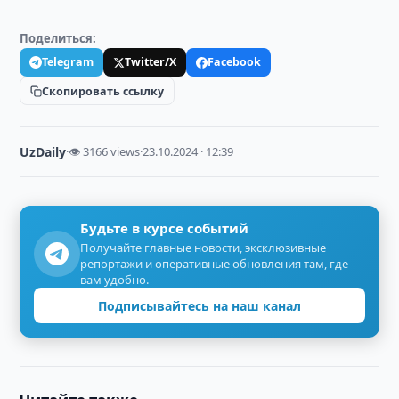
Поделиться:
Telegram
Twitter/X
Facebook
Скопировать ссылку
UzDaily
·
👁 3166 views
·
23.10.2024 · 12:39
Будьте в курсе событий
Получайте главные новости, эксклюзивные
репортажи и оперативные обновления там, где
вам удобно.
Подписывайтесь на наш канал