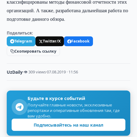
классифицированы методы финансовой отчетности этих
организаций. А также, разработана дальнейшая работа по
подготовке данного обзора.
Поделиться:
Telegram
Twitter/X
Facebook
Скопировать ссылку
UzDaily
·
👁 309 views
·
07.08.2019 · 11:56
Будьте в курсе событий
Получайте главные новости, эксклюзивные
репортажи и оперативные обновления там, где
вам удобно.
Подписывайтесь на наш канал