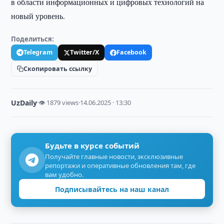
в области информационных и цифровых технологий на
новый уровень.
Поделиться:
Telegram
Twitter/X
Facebook
Скопировать ссылку
UzDaily
·
👁 1879 views
·
14.06.2025 · 13:30
Будьте в курсе событий
Получайте главные новости, эксклюзивные
репортажи и оперативные обновления там, где
вам удобно.
Подписывайтесь на наш канал