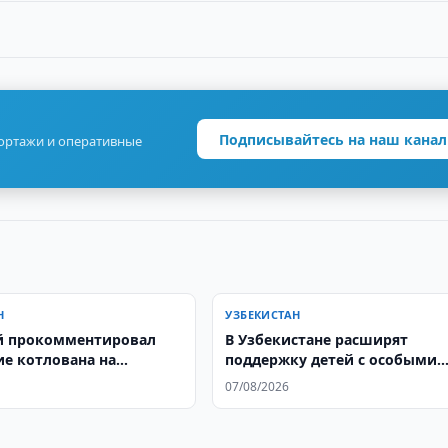
Подписывайтесь на наш канал
портажи и оперативные
Н
УЗБЕКИСТАН
й прокомментировал
В Узбекистане расширят
е котлована на
поддержку детей с особыми
щадке в Ташкенте
образовательными
07/08/2026
потребностями