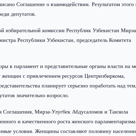
писано Соглашение о взаимодействии. Результатом этого
реди депутатов.
ой избирательной комиссии Республик Узбекистан Мирза
нистра Республики Узбекистан, председатель Комитета
боры в парламент и представительные органы власти на м
т женщин с привлечением ресурсов Центризбиркома,
едставительства планирует серьезно поработать над тем
татов значительно возросло.
я Соглашения, Мирза-Улугбек Абдусаломов и Танзила
венного и качественного роста женского парламентаризма
одимые условия. Женщины составляют половину населени