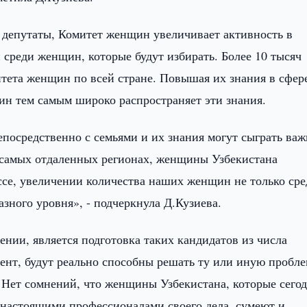
 депутаты, Комитет женщин увеличивает активность в
 среди женщин, которые будут избирать. Более 10 тысяч
итета женщин по всей стране. Повышая их знания в сфер
ин тем самым широко распространяет эти знания.
епосредственно с семьями и их знания могут сыграть ва
 в самых отдаленных регионах, женщины Узбекистана
се, увеличении количества наших женщин не только сре
азного уровня», - подчеркнула Д.Кузиева.
нии, является подготовка таких кандидатов из числа
ент, будут реально способны решать ту или иную пробле
. Нет сомнений, что женщины Узбекистана, которые сего
 настоящими профессионалами своего дела, сумеют и