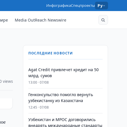
Инфографика
Спецпроекты
Ру
мире
Media OutReach Newswire
ПОСЛЕДНИЕ НОВОСТИ
Agat Credit привлечет кредит на 50
млрд. сумов
0 views
13:00 · 07/08
Генконсульство помогло вернуть
узбекистанку из Казахстана
12:45 · 07/08
Узбекистан и MPOC договорились
ное
внедрять международные стандарты