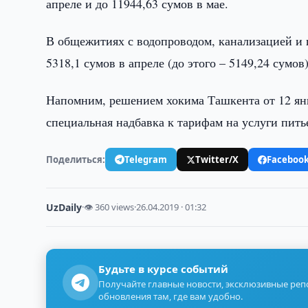
апреле и до 11944,63 сумов в мае.
В общежитиях с водопроводом, канализацией и 
5318,1 сумов в апреле (до этого – 5149,24 сумов)
Напомним, решением хокима Ташкента от 12 янв
специальная надбавка к тарифам на услуги пить
Поделиться:
Telegram
Twitter/X
Faceboo
UzDaily
·
👁 360 views
·
26.04.2019 · 01:32
Будьте в курсе событий
Получайте главные новости, эксклюзивные ре
обновления там, где вам удобно.