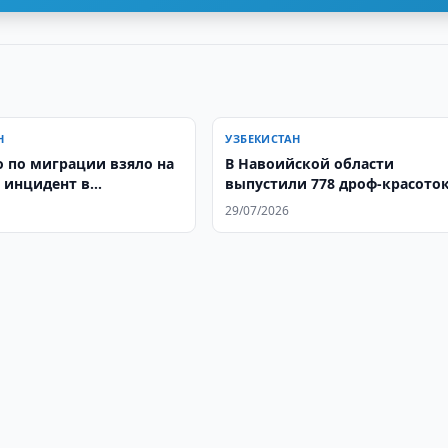
Н
УЗБЕКИСТАН
о по миграции взяло на
В Навоийской области
 инцидент в
выпустили 778 дроф-красото
дской области
29/07/2026