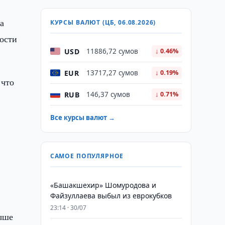
а
КУРСЫ ВАЛЮТ (ЦБ, 06.08.2026)
ности
USD
11886,72 сумов
↓ 0.46%
EUR
13717,27 сумов
↓ 0.19%
 что
RUB
146,37 сумов
↓ 0.71%
Все курсы валют →
САМОЕ ПОПУЛЯРНОЕ
«Башакшехир» Шомуродова и
Файзуллаева выбыл из еврокубков
23:14 · 30/07
выше