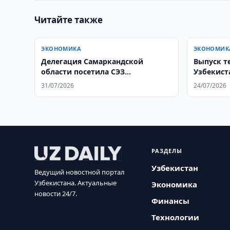
Читайте также
ЭКОНОМИКА
ЭКОНОМИК
Делегация Самаркандской
Выпуск т
области посетила СЭЗ
Узбекист
«Гродноинвест»
31/07/2026
24/07/2026
РАЗДЕЛЫ
Узбекистан
Ведущий новостной портал
Узбекистана. Актуальные
Экономика
новости 24/7.
Финансы
Технологии