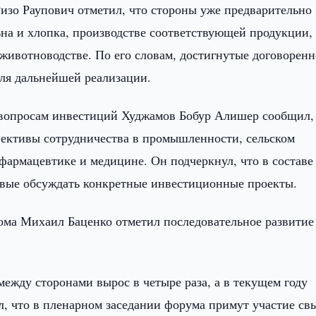
Ризо Раупович отметил, что стороны уже предварительно
ьна и хлопка, производстве соответствующей продукции, 
 животноводстве. По его словам, достигнутые договорен
ля дальнейшей реализации.
 вопросам инвестиций Худжамов Бобур Алишер сообщил,
пективы сотрудничества в промышленности, сельском
 фармацевтике и медицине. Он подчеркнул, что в составе
овые обсуждать конкретные инвестиционные проекты.
кома Михаил Баценко отметил последовательное развитие
между сторонами вырос в четыре раза, а в текущем году
л, что в пленарном заседании форума примут участие с