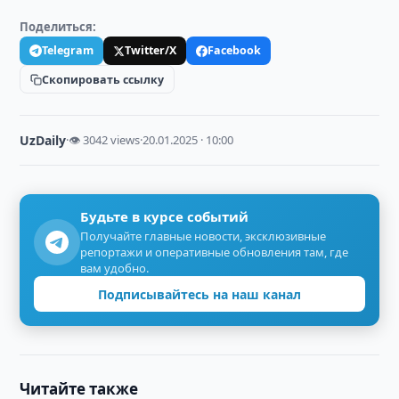
Поделиться:
Telegram
Twitter/X
Facebook
Скопировать ссылку
UzDaily
·
👁 3042 views
·
20.01.2025 · 10:00
Будьте в курсе событий
Получайте главные новости, эксклюзивные
репортажи и оперативные обновления там, где
вам удобно.
Подписывайтесь на наш канал
Читайте также