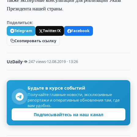
Президента нашей страны.
Поделиться:
Telegram
Twitter/X
Facebook
Скопировать ссылку
UzDaily
·
👁 247 views
·
12.08.2019 · 13:26
Будьте в курсе событий
Получайте главные новости, эксклюзивные
репортажи и оперативные обновления там, где
вам удобно.
Подписывайтесь на наш канал